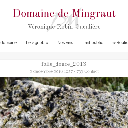
Domaine de Mingraut
Véronique Robin-Cuculière
 domaine
Le vignoble
Nos vins
Tarif public
e-Bouti
folie_douce_2013
2 décembre 2016
1027 × 739
Contact